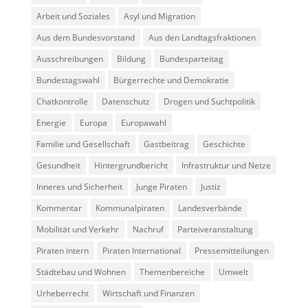
Arbeit und Soziales
Asyl und Migration
Aus dem Bundesvorstand
Aus den Landtagsfraktionen
Ausschreibungen
Bildung
Bundesparteitag
Bundestagswahl
Bürgerrechte und Demokratie
Chatkontrolle
Datenschutz
Drogen und Suchtpolitik
Energie
Europa
Europawahl
Familie und Gesellschaft
Gastbeitrag
Geschichte
Gesundheit
Hintergrundbericht
Infrastruktur und Netze
Inneres und Sicherheit
Junge Piraten
Justiz
Kommentar
Kommunalpiraten
Landesverbände
Mobilität und Verkehr
Nachruf
Parteiveranstaltung
Piraten intern
Piraten International
Pressemitteilungen
Städtebau und Wohnen
Themenbereiche
Umwelt
Urheberrecht
Wirtschaft und Finanzen