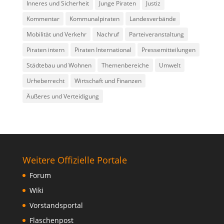
Inneres und Sicherheit
Junge Piraten
Justiz
Kommentar
Kommunalpiraten
Landesverbände
Mobilität und Verkehr
Nachruf
Parteiveranstaltung
Piraten intern
Piraten International
Pressemitteilungen
Städtebau und Wohnen
Themenbereiche
Umwelt
Urheberrecht
Wirtschaft und Finanzen
Äußeres und Verteidigung
Weitere Offizielle Portale
Forum
Wiki
Vorstandsportal
Flaschenpost