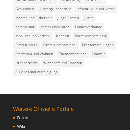
Gesundheit
Hintergrundbericht
Infrastruktur und Netze
Inneres und Sicherheit
Junge Piraten
Justiz
Kommentar
Kommunalpiraten
Landesverbände
Mobilität und Verkehr
Nachruf
Parteiveranstaltung
Piraten intern
Piraten International
Pressemitteilungen
Städtebau und Wohnen
Themenbereiche
Umwelt
Urheberrecht
Wirtschaft und Finanzen
Äußeres und Verteidigung
Weitere Offizielle Portale
Forum
Wiki