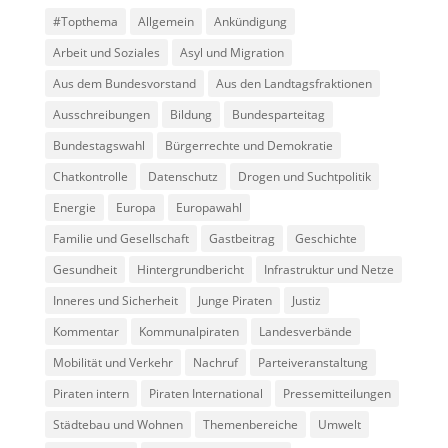
#Topthema
Allgemein
Ankündigung
Arbeit und Soziales
Asyl und Migration
Aus dem Bundesvorstand
Aus den Landtagsfraktionen
Ausschreibungen
Bildung
Bundesparteitag
Bundestagswahl
Bürgerrechte und Demokratie
Chatkontrolle
Datenschutz
Drogen und Suchtpolitik
Energie
Europa
Europawahl
Familie und Gesellschaft
Gastbeitrag
Geschichte
Gesundheit
Hintergrundbericht
Infrastruktur und Netze
Inneres und Sicherheit
Junge Piraten
Justiz
Kommentar
Kommunalpiraten
Landesverbände
Mobilität und Verkehr
Nachruf
Parteiveranstaltung
Piraten intern
Piraten International
Pressemitteilungen
Städtebau und Wohnen
Themenbereiche
Umwelt