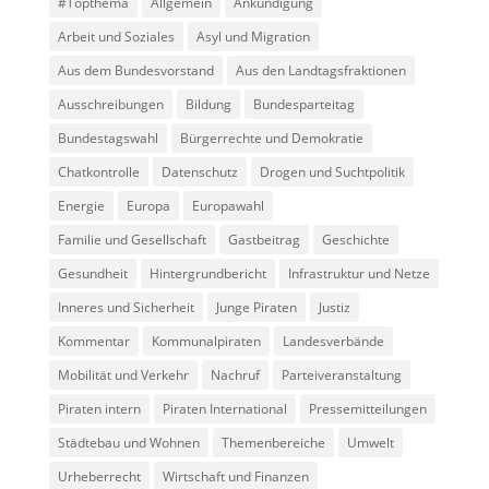
#Topthema
Allgemein
Ankündigung
Arbeit und Soziales
Asyl und Migration
Aus dem Bundesvorstand
Aus den Landtagsfraktionen
Ausschreibungen
Bildung
Bundesparteitag
Bundestagswahl
Bürgerrechte und Demokratie
Chatkontrolle
Datenschutz
Drogen und Suchtpolitik
Energie
Europa
Europawahl
Familie und Gesellschaft
Gastbeitrag
Geschichte
Gesundheit
Hintergrundbericht
Infrastruktur und Netze
Inneres und Sicherheit
Junge Piraten
Justiz
Kommentar
Kommunalpiraten
Landesverbände
Mobilität und Verkehr
Nachruf
Parteiveranstaltung
Piraten intern
Piraten International
Pressemitteilungen
Städtebau und Wohnen
Themenbereiche
Umwelt
Urheberrecht
Wirtschaft und Finanzen