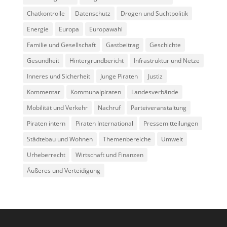
Chatkontrolle
Datenschutz
Drogen und Suchtpolitik
Energie
Europa
Europawahl
Familie und Gesellschaft
Gastbeitrag
Geschichte
Gesundheit
Hintergrundbericht
Infrastruktur und Netze
Inneres und Sicherheit
Junge Piraten
Justiz
Kommentar
Kommunalpiraten
Landesverbände
Mobilität und Verkehr
Nachruf
Parteiveranstaltung
Piraten intern
Piraten International
Pressemitteilungen
Städtebau und Wohnen
Themenbereiche
Umwelt
Urheberrecht
Wirtschaft und Finanzen
Äußeres und Verteidigung