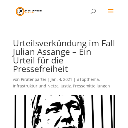
Urteilsverkündung im Fall
Julian Assange – Ein
Urteil für die
Pressefreiheit
von
Piratenpartei
|
Jan. 4, 2021
|
#Topthema
,
Infrastruktur und Netze
,
Justiz
,
Pressemitteilungen