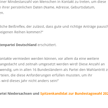
 einer Mindestanzahl von Menschen in Kontakt zu treten, um diese
e ihrer persönlichen Daten (Name, Adresse, Geburtsdatum,
en.
liche Beißreflex, der zulässt, dass gute und richtige Anträge pausc
n eigenen Reihen kommen?“
atenpartei Deutschland
erschüttert.
Kontakte vermieden werden können, vor allem da eine weitere
angedacht und zeitnah umgesetzt werden wird! Diese Anzahl an
endig, um in allen 16 Bundesländern als Partei den Wahlantritt 
teien, die diese Anforderungen erfüllen mussten, um ihr
ird dieses Jahr nicht anders sein!”
artei Niedersachsen und
Spitzenkandidat zur Bundestagswahl 20