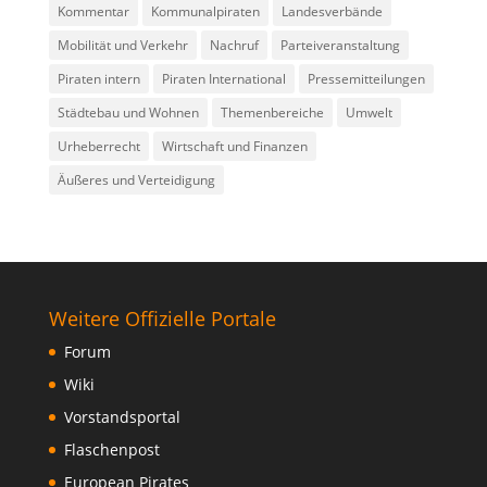
Kommentar
Kommunalpiraten
Landesverbände
Mobilität und Verkehr
Nachruf
Parteiveranstaltung
Piraten intern
Piraten International
Pressemitteilungen
Städtebau und Wohnen
Themenbereiche
Umwelt
Urheberrecht
Wirtschaft und Finanzen
Äußeres und Verteidigung
Weitere Offizielle Portale
Forum
Wiki
Vorstandsportal
Flaschenpost
European Pirates