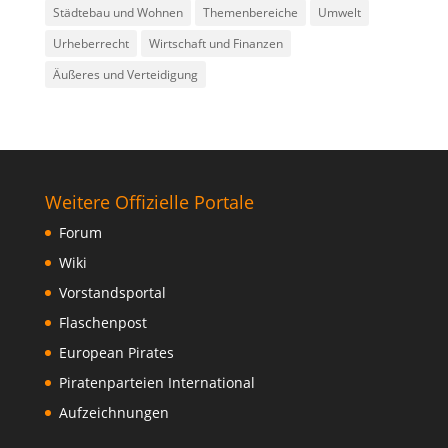
Städtebau und Wohnen
Themenbereiche
Umwelt
Urheberrecht
Wirtschaft und Finanzen
Äußeres und Verteidigung
Weitere Offizielle Portale
Forum
Wiki
Vorstandsportal
Flaschenpost
European Pirates
Piratenparteien International
Aufzeichnungen