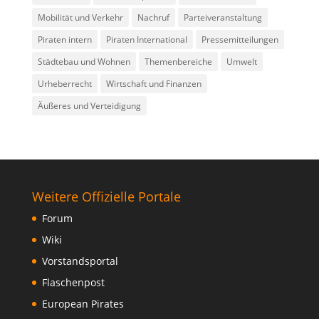
Mobilität und Verkehr
Nachruf
Parteiveranstaltung
Piraten intern
Piraten International
Pressemitteilungen
Städtebau und Wohnen
Themenbereiche
Umwelt
Urheberrecht
Wirtschaft und Finanzen
Äußeres und Verteidigung
Weitere Offizielle Portale
Forum
Wiki
Vorstandsportal
Flaschenpost
European Pirates