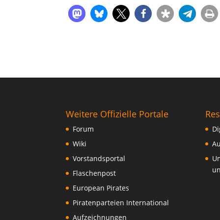
Weitere Offizielle Portale
Res
Forum
Di
Wiki
Au
Vorstandsportal
Um
un
Flaschenpost
European Pirates
Piratenparteien International
Aufzeichnungen