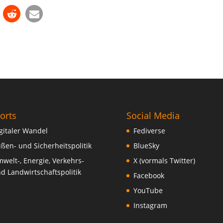
orts
Social Media
gitaler Wandel
Fediverse
ßen- und Sicherheitspolitik
BlueSky
welt-, Energie, Verkehrs-
X (vormals Twitter)
d Landwirtschaftspolitik
Facebook
YouTube
Instagram