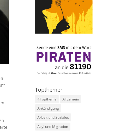
en
en“
Topthemen
#Topthema
Allgemein
ren
Ankündigung
Arbeit und Soziales
en
Asyl und Migration
erte