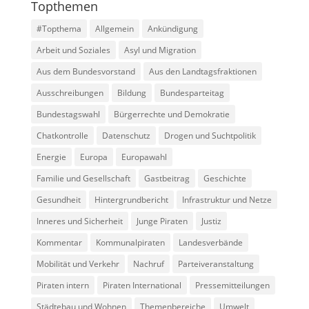
Topthemen
#Topthema
Allgemein
Ankündigung
Arbeit und Soziales
Asyl und Migration
Aus dem Bundesvorstand
Aus den Landtagsfraktionen
Ausschreibungen
Bildung
Bundesparteitag
Bundestagswahl
Bürgerrechte und Demokratie
Chatkontrolle
Datenschutz
Drogen und Suchtpolitik
Energie
Europa
Europawahl
Familie und Gesellschaft
Gastbeitrag
Geschichte
Gesundheit
Hintergrundbericht
Infrastruktur und Netze
Inneres und Sicherheit
Junge Piraten
Justiz
Kommentar
Kommunalpiraten
Landesverbände
Mobilität und Verkehr
Nachruf
Parteiveranstaltung
Piraten intern
Piraten International
Pressemitteilungen
Städtebau und Wohnen
Themenbereiche
Umwelt