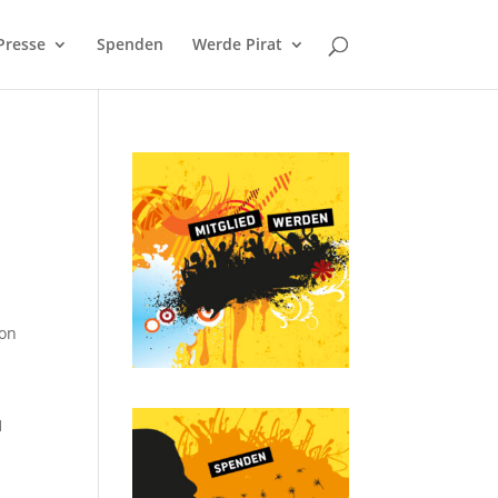
Presse
Spenden
Werde Pirat
von
.
1