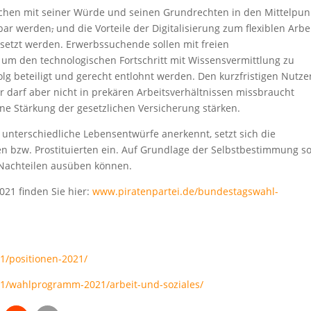
schen mit seiner Würde und seinen Grundrechten in den Mittelpun
nbar werden
,
und die Vorteile der Digitalisierung zum flexiblen Arbe
gesetzt werden. Erwerbssuchende sollen mit freien
um den technologischen Fortschritt mit Wissensvermittlung zu
lg beteiligt und gerecht entlohnt werden. Den kurzfristigen Nutze
r darf aber nicht in prekären Arbeitsverhältnissen missbraucht
ine Stärkung der gesetzlichen Versicherung stärken.
s unterschiedliche Lebensentwürfe anerkennt, setzt sich die
en bzw. Prostituierten ein. Auf Grundlage der Selbstbestimmung so
r Nachteilen ausüben können.
21 finden Sie hier:
www.piratenpartei.de/bundestagswahl-
1/positionen-2021/
1/wahlprogramm-2021/arbeit-und-soziales/