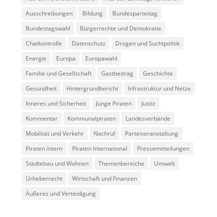
Ausschreibungen
Bildung
Bundesparteitag
Bundestagswahl
Bürgerrechte und Demokratie
Chatkontrolle
Datenschutz
Drogen und Suchtpolitik
Energie
Europa
Europawahl
Familie und Gesellschaft
Gastbeitrag
Geschichte
Gesundheit
Hintergrundbericht
Infrastruktur und Netze
Inneres und Sicherheit
Junge Piraten
Justiz
Kommentar
Kommunalpiraten
Landesverbände
Mobilität und Verkehr
Nachruf
Parteiveranstaltung
Piraten intern
Piraten International
Pressemitteilungen
Städtebau und Wohnen
Themenbereiche
Umwelt
Urheberrecht
Wirtschaft und Finanzen
Äußeres und Verteidigung