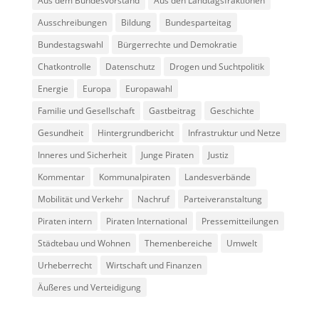
Aus dem Bundesvorstand
Aus den Landtagsfraktionen
Ausschreibungen
Bildung
Bundesparteitag
Bundestagswahl
Bürgerrechte und Demokratie
Chatkontrolle
Datenschutz
Drogen und Suchtpolitik
Energie
Europa
Europawahl
Familie und Gesellschaft
Gastbeitrag
Geschichte
Gesundheit
Hintergrundbericht
Infrastruktur und Netze
Inneres und Sicherheit
Junge Piraten
Justiz
Kommentar
Kommunalpiraten
Landesverbände
Mobilität und Verkehr
Nachruf
Parteiveranstaltung
Piraten intern
Piraten International
Pressemitteilungen
Städtebau und Wohnen
Themenbereiche
Umwelt
Urheberrecht
Wirtschaft und Finanzen
Äußeres und Verteidigung