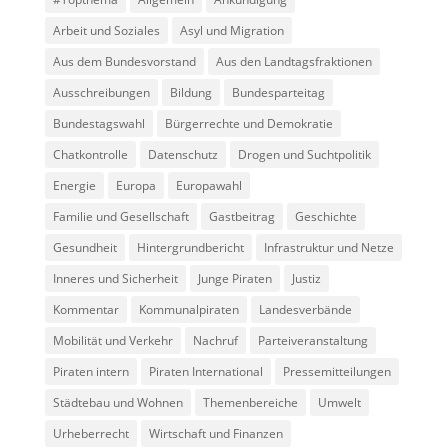
Arbeit und Soziales
Asyl und Migration
Aus dem Bundesvorstand
Aus den Landtagsfraktionen
Ausschreibungen
Bildung
Bundesparteitag
Bundestagswahl
Bürgerrechte und Demokratie
Chatkontrolle
Datenschutz
Drogen und Suchtpolitik
Energie
Europa
Europawahl
Familie und Gesellschaft
Gastbeitrag
Geschichte
Gesundheit
Hintergrundbericht
Infrastruktur und Netze
Inneres und Sicherheit
Junge Piraten
Justiz
Kommentar
Kommunalpiraten
Landesverbände
Mobilität und Verkehr
Nachruf
Parteiveranstaltung
Piraten intern
Piraten International
Pressemitteilungen
Städtebau und Wohnen
Themenbereiche
Umwelt
Urheberrecht
Wirtschaft und Finanzen