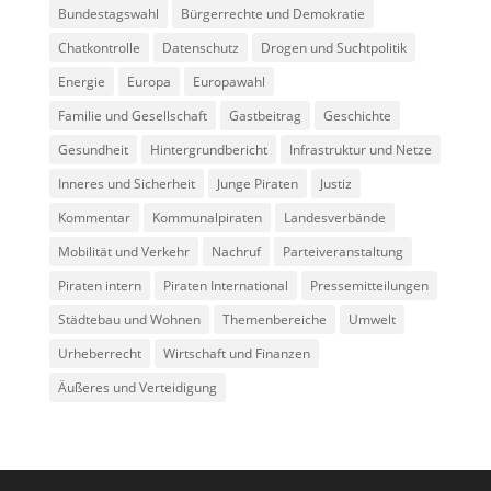
Bundestagswahl
Bürgerrechte und Demokratie
Chatkontrolle
Datenschutz
Drogen und Suchtpolitik
Energie
Europa
Europawahl
Familie und Gesellschaft
Gastbeitrag
Geschichte
Gesundheit
Hintergrundbericht
Infrastruktur und Netze
Inneres und Sicherheit
Junge Piraten
Justiz
Kommentar
Kommunalpiraten
Landesverbände
Mobilität und Verkehr
Nachruf
Parteiveranstaltung
Piraten intern
Piraten International
Pressemitteilungen
Städtebau und Wohnen
Themenbereiche
Umwelt
Urheberrecht
Wirtschaft und Finanzen
Äußeres und Verteidigung