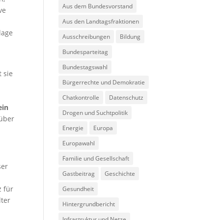
Aus dem Bundesvorstand
ve
Aus den Landtagsfraktionen
lage
Ausschreibungen
Bildung
Bundesparteitag
Bundestagswahl
 sie
Bürgerrechte und Demokratie
Chatkontrolle
Datenschutz
ein
Drogen und Suchtpolitik
über
Energie
Europa
Europawahl
Familie und Gesellschaft
ser
Gastbeitrag
Geschichte
 für
Gesundheit
lter
Hintergrundbericht
Infrastruktur und Netze