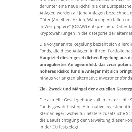
darunter eine neue Richtlinie der Europäische
Anlagen werden all jene Anlagen bezeichnet, di
Güter (Anleihen, Aktien, Währungen) fallen 
in Wertpapiere“ (OGAW) entsprechen. Daher fal
Kryptowährungen in die Kategorie der alterna
Die vorgenannte Regelung bezieht sich allerding
Fonds, die diese Anlagen in ihrem Portfolio h
Hauptziel dieser gesetzlichen Regelung aus d
unreguliertes Anlageumfeld, das zwar potenz
höheres Risiko für die Anleger mit sich brin
hinaus verlangten alternative Investmentfond
Ziel, Zweck und Mängel der aktuellen Geset
Die aktuelle Gesetzgebung soll in erster Lini
Fonds gewährleisten. Alternative Investmentfon
Kleinanleger, wobei für letztere zusätzliche 
die Beaufsichtigung der Verwaltung dieser Fo
in der EU festgelegt.