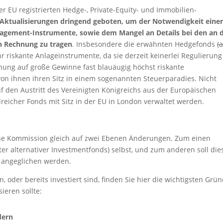
er EU registrierten Hedge-, Private-Equity- und Immobilien-
d Aktualisierungen dringend geboten, um der Notwendigkeit eine
agement-Instrumente, sowie dem Mangel an Details bei den an d
n Rechnung zu tragen
. Insbesondere die erwähnten Hedgefonds
(
hr riskante Anlageinstrumente, da sie derzeit keinerlei Regulierung
fnung auf große Gewinne fast blauäugig höchst riskante
on ihnen ihren Sitz in einem sogenannten Steuerparadies. Nicht
f den Austritt des Vereinigten Königreichs aus der Europäischen
lreicher Fonds mit Sitz in der EU in London verwaltet werden.
sche Kommission gleich auf zwei Ebenen Änderungen. Zum einen
ter alternativer Investmentfonds) selbst, und zum anderen soll die
e angeglichen werden.
, oder bereits investiert sind, finden Sie hier die wichtigsten Grün
ieren sollte:
dern