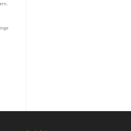
ern,
ginge