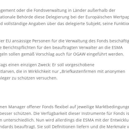
agement oder die Fondsverwaltung in Länder außerhalb der
ationale Behörde diese Delegierung bei der Europäischen Wertpap
vollständige Angaben über das delegierte Subjekt, seine Funktio
der EU ansässige Personen für die Verwaltung des Fonds beschäfti
 Berichtspflichten für den beauftragten Verwalter an die ESMA
 Regeln sollen gemäß Vorschlag auch für OGAW eingeführt werden.
lags einen einzigen Zweck: Er soll vorgeschobene
tlarven, die in Wirklichkeit nur „Briefkastenfirmen mit anonymen
nleger zu schützen versuchen.
en Manager offener Fonds flexibel auf jeweilige Marktbedingung
besser schützen. Die Verfügbarkeit dieser Instrumente für Fonds is
n unterschiedlich. Nun wird allerdings die ESMA mit der Entwickl
dards beauftragt. Sie soll Definitionen liefern und die Merkmale 