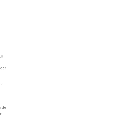
ur
 der
re
e
urde
e