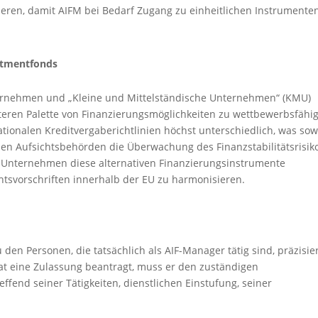
eren, damit AIFM bei Bedarf Zugang zu einheitlichen Instrumente
estmentfonds
ternehmen und „Kleine und Mittelständische Unternehmen“ (KMU)
teren Palette von Finanzierungsmöglichkeiten zu wettbewerbsfähi
nationalen Kreditvergaberichtlinien höchst unterschiedlich, was so
den Aufsichtsbehörden die Überwachung des Finanzstabilitätsrisik
n Unternehmen diese alternativen Finanzierungs
i
nstrumente
tsvorschriften innerhalb der EU zu harmonisieren.
en Personen, die tatsächlich als AIF-Manager tätig sind, präzisier
aat eine Zulassung beantragt, muss er den zuständigen
ffend seiner Tätigkeiten, dienstlichen Einstufung, seiner