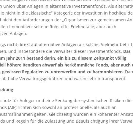
n Union über Anlagen in alternative Investmentfonds. Als alternati
e nicht in die „klassische“ Kategorie der Investition in hochliquide
und nicht den Anforderungen der „Organismen zur gemeinsamen An
len Immobilien, seltene Rohstoffe, Edelmetalle, aber auch
tiven Anlagen.
s nicht direkt auf alternative Anlagen als solche. Vielmehr betrifft
aben, und insbesondere die Verwalter dieser Investmentfonds.
Das
em Jahr 2011 bestand darin, ein bis zu diesem Zeitpunkt völlig
iell höhere Renditen abwarf als herkömmliche Fonds, aber auch 
gt, gewissen Regularien zu unterwerfen und zu harmonisieren.
Dar
s oft hohe Verwaltungsgebühren und waren sehr intransparent.
zgebung
e Schutz für Anleger und eine Senkung der systemischen Risiken die
ds (AIF) richten sich sowohl an professionelle, als auch an
Schutzmaßnahmen gelten. Gleichzeitig wurden ein kohärenter Ansatz
nds und Regeln für die Zulassung und Beaufsichtigung ihrer Verwa