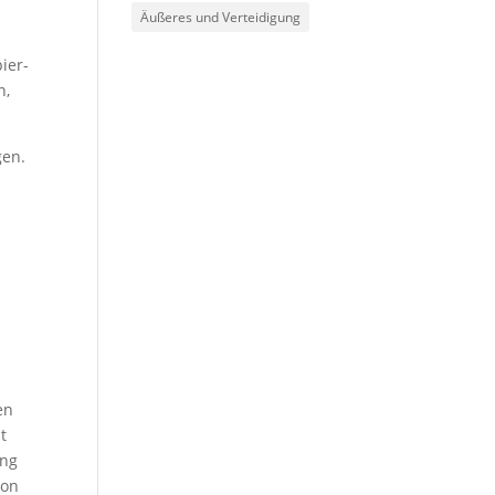
Äußeres und Verteidigung
ier-
n,
gen.
en
t
ung
von