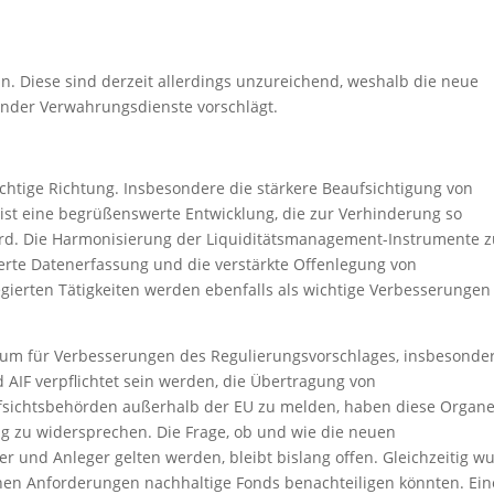
an. Diese sind derzeit allerdings unzureichend, weshalb die neue
tender Verwahrungsdienste vorschlägt.
 richtige Richtung. Insbesondere die stärkere Beaufsichtigung von
st eine begrüßenswerte Entwicklung, die zur Verhinderung so
ird. Die Harmonisierung der Liquiditätsmanagement-Instrumente z
serte Datenerfassung und die verstärkte Offenlegung von
egierten Tätigkeiten werden ebenfalls als wichtige Verbesserungen
raum für Verbesserungen des Regulierungsvorschlages, insbesonde
 AIF verpflichtet sein werden, die Übertragung von
fsichtsbehörden außerhalb der EU zu melden, haben diese Organ
ung zu widersprechen. Die Frage, ob und wie die neuen
er und Anleger gelten werden, bleibt bislang offen. Gleichzeitig w
chen Anforderungen nachhaltige Fonds benachteiligen könnten. Ein