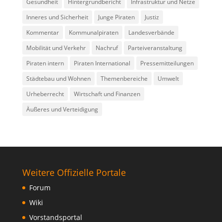
Gesundheit
Hintergrundbericht
Infrastruktur und Netze
Inneres und Sicherheit
Junge Piraten
Justiz
Kommentar
Kommunalpiraten
Landesverbände
Mobilität und Verkehr
Nachruf
Parteiveranstaltung
Piraten intern
Piraten International
Pressemitteilungen
Städtebau und Wohnen
Themenbereiche
Umwelt
Urheberrecht
Wirtschaft und Finanzen
Äußeres und Verteidigung
Weitere Offizielle Portale
Forum
Wiki
Vorstandsportal