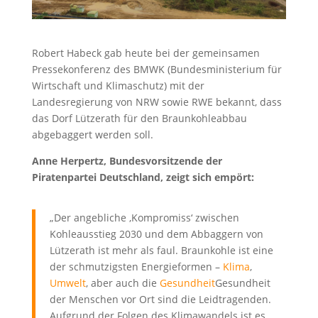
Robert Habeck gab heute bei der gemeinsamen
Pressekonferenz des BMWK (Bundesministerium für
Wirtschaft und Klimaschutz) mit der
Landesregierung von NRW sowie RWE bekannt, dass
das Dorf Lützerath für den Braunkohleabbau
abgebaggert werden soll.
Anne Herpertz, Bundesvorsitzende der
Piratenpartei Deutschland, zeigt sich empört:
„Der angebliche ‚Kompromiss‘ zwischen
Kohleausstieg 2030 und dem Abbaggern von
Lützerath ist mehr als faul. Braunkohle ist eine
der schmutzigsten Energieformen –
Klima
,
Umwelt
, aber auch die
Gesundheit
Gesundheit
der Menschen vor Ort sind die Leidtragenden.
Aufgrund der Folgen des Klimawandels ist es