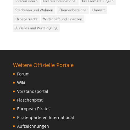
Piraten intern
Piraten International
Pressemitteilungen
Städtebau und Wohnen
Themenbereiche
Umwelt
Urheberrecht
Wirtschaft und Finanzen
Äußeres und Verteidigung
Weitere Offizielle Portale
Forum
Wiki
Vorstandsportal
Flaschenpost
European Pirates
Piratenparteien International
Aufzeichnungen