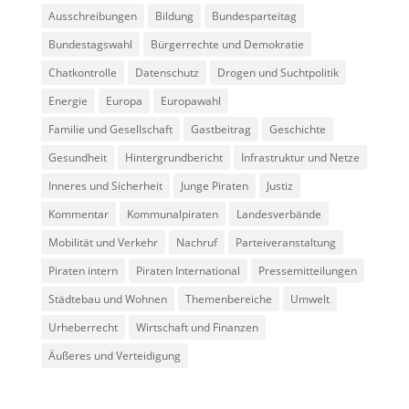
Ausschreibungen
Bildung
Bundesparteitag
Bundestagswahl
Bürgerrechte und Demokratie
Chatkontrolle
Datenschutz
Drogen und Suchtpolitik
Energie
Europa
Europawahl
Familie und Gesellschaft
Gastbeitrag
Geschichte
Gesundheit
Hintergrundbericht
Infrastruktur und Netze
Inneres und Sicherheit
Junge Piraten
Justiz
Kommentar
Kommunalpiraten
Landesverbände
Mobilität und Verkehr
Nachruf
Parteiveranstaltung
Piraten intern
Piraten International
Pressemitteilungen
Städtebau und Wohnen
Themenbereiche
Umwelt
Urheberrecht
Wirtschaft und Finanzen
Äußeres und Verteidigung