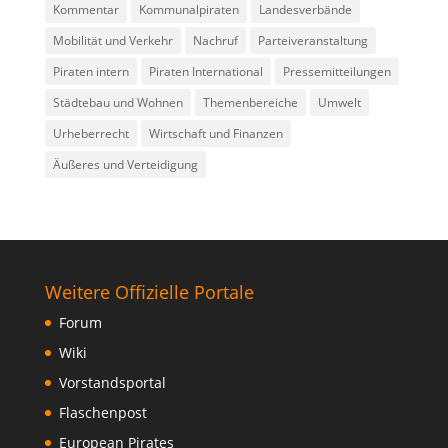
Kommentar
Kommunalpiraten
Landesverbände
Mobilität und Verkehr
Nachruf
Parteiveranstaltung
Piraten intern
Piraten International
Pressemitteilungen
Städtebau und Wohnen
Themenbereiche
Umwelt
Urheberrecht
Wirtschaft und Finanzen
Äußeres und Verteidigung
Weitere Offizielle Portale
Forum
Wiki
Vorstandsportal
Flaschenpost
European Pirates