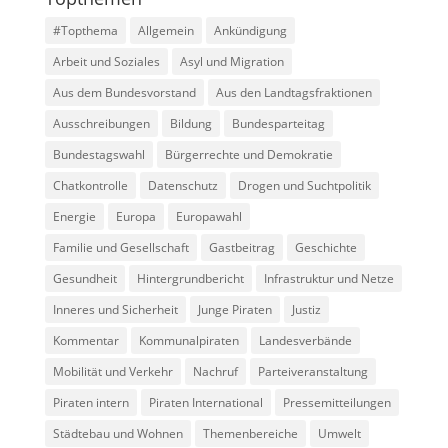
#Topthema
Allgemein
Ankündigung
Arbeit und Soziales
Asyl und Migration
Aus dem Bundesvorstand
Aus den Landtagsfraktionen
Ausschreibungen
Bildung
Bundesparteitag
Bundestagswahl
Bürgerrechte und Demokratie
Chatkontrolle
Datenschutz
Drogen und Suchtpolitik
Energie
Europa
Europawahl
Familie und Gesellschaft
Gastbeitrag
Geschichte
Gesundheit
Hintergrundbericht
Infrastruktur und Netze
Inneres und Sicherheit
Junge Piraten
Justiz
Kommentar
Kommunalpiraten
Landesverbände
Mobilität und Verkehr
Nachruf
Parteiveranstaltung
Piraten intern
Piraten International
Pressemitteilungen
Städtebau und Wohnen
Themenbereiche
Umwelt