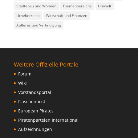
Städtebau und Wohnen
Themenbereiche
Umwelt
Urheberrecht
Wirtschaft und Finanzen
Äußeres und Verteidigung
Weitere Offizielle Portale
Forum
Wiki
Vorstandsportal
Flaschenpost
European Pirates
Piratenparteien International
Aufzeichnungen