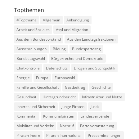
Topthemen
#Topthema
Allgemein
Ankündigung
Arbeit und Soziales
Asyl und Migration
Aus dem Bundesvorstand
Aus den Landtagsfraktionen
Ausschreibungen
Bildung
Bundesparteitag
Bundestagswahl
Bürgerrechte und Demokratie
Chatkontrolle
Datenschutz
Drogen und Suchtpolitik
Energie
Europa
Europawahl
Familie und Gesellschaft
Gastbeitrag
Geschichte
Gesundheit
Hintergrundbericht
Infrastruktur und Netze
Inneres und Sicherheit
Junge Piraten
Justiz
Kommentar
Kommunalpiraten
Landesverbände
Mobilität und Verkehr
Nachruf
Parteiveranstaltung
Piraten intern
Piraten International
Pressemitteilungen