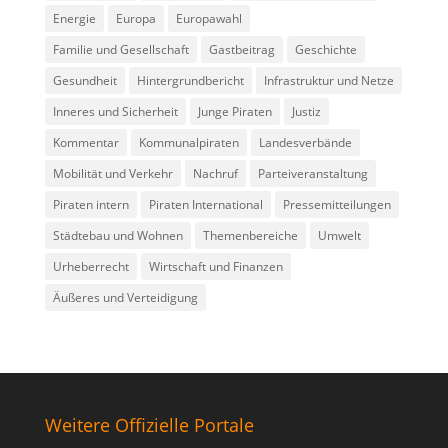
Energie
Europa
Europawahl
Familie und Gesellschaft
Gastbeitrag
Geschichte
Gesundheit
Hintergrundbericht
Infrastruktur und Netze
Inneres und Sicherheit
Junge Piraten
Justiz
Kommentar
Kommunalpiraten
Landesverbände
Mobilität und Verkehr
Nachruf
Parteiveranstaltung
Piraten intern
Piraten International
Pressemitteilungen
Städtebau und Wohnen
Themenbereiche
Umwelt
Urheberrecht
Wirtschaft und Finanzen
Äußeres und Verteidigung
Weitere Offizielle Portale