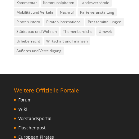
Kommentar
Kommunalpiraten
Landesverbände
Mobilität und Verkehr
Nachruf
Parteiveranstaltung
Piraten intern
Piraten International
Pressemitteilungen
Städtebau und Wohnen
Themenbereiche
Umwelt
Urheberrecht
Wirtschaft und Finanzen
Äußeres und Verteidigung
Weitere Offizielle Portale
Forum
Wiki
Vorstandsportal
Flaschenpost
European Pirates