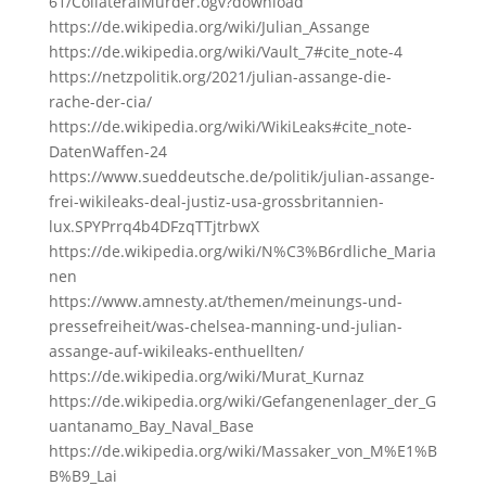
61/CollateralMurder.ogv?download
https://de.wikipedia.org/wiki/Julian_Assange
https://de.wikipedia.org/wiki/Vault_7#cite_note-4
https://netzpolitik.org/2021/julian-assange-die-
rache-der-cia/
https://de.wikipedia.org/wiki/WikiLeaks#cite_note-
DatenWaffen-24
https://www.sueddeutsche.de/politik/julian-assange-
frei-wikileaks-deal-justiz-usa-grossbritannien-
lux.SPYPrrq4b4DFzqTTjtrbwX
https://de.wikipedia.org/wiki/N%C3%B6rdliche_Maria
nen
https://www.amnesty.at/themen/meinungs-und-
pressefreiheit/was-chelsea-manning-und-julian-
assange-auf-wikileaks-enthuellten/
https://de.wikipedia.org/wiki/Murat_Kurnaz
https://de.wikipedia.org/wiki/Gefangenenlager_der_G
uantanamo_Bay_Naval_Base
https://de.wikipedia.org/wiki/Massaker_von_M%E1%B
B%B9_Lai