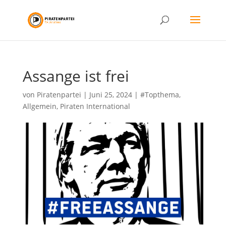
Assange ist frei
von
Piratenpartei
|
Juni 25, 2024
|
#Topthema
,
Allgemein
,
Piraten International