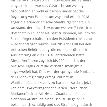
für Verrat droht.Nachdem Schweden das Verfahren
eingestellt hat, war das Gastrecht von Assange in
Großbritannien wohl erloschen under bat die
Regierung von Ecuador um Asyl und erhielt 2018
sogar die ecuadorianische Staatbürgerschaft. Ein
Umstand, der nützlich war, um weitere 7 Jahre in der
Botschaft in Ecuador als Gast zu wohnen, bis ihm die
Staatsbürgerschaftdurch den Präsidenten Moreno
wieder entzogen wurde und 2019 der Ball bei den
britischen Behörden lag, die nunmehr über seine
Auslieferung an die USA zu entscheiden hatte.
Dieses Verfahren zog sich bis 2024 hin, bis der
britische High Court die Verhältnismäßigkeit
angezweifelt hat. Dies war der springende Punkt, der
der Biden-Regierung ermöglicht hat, in
Wahlkampfzeiten kreativ zu handeln, so dass jetzt
von dem US-Bezirksgericht auf den „Nördlichen
Marianen“ (einer Art zivilen Guantanamo)in der
Nähe von Australien einen Deal zu siegeln: Er
bekennt sich schuldig und das Strafmaß gilt durch