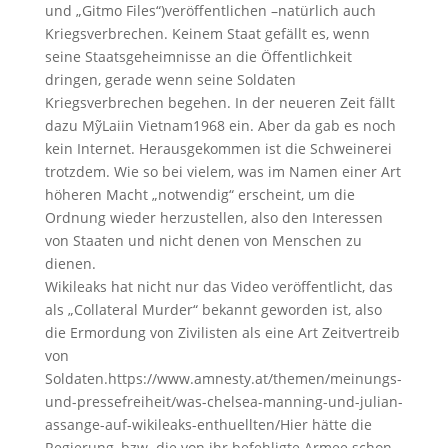
und „Gitmo Files“)veröffentlichen –natürlich auch
Kriegsverbrechen. Keinem Staat gefällt es, wenn
seine Staatsgeheimnisse an die Öffentlichkeit
dringen, gerade wenn seine Soldaten
Kriegsverbrechen begehen. In der neueren Zeit fällt
dazu MỹLaiin Vietnam1968 ein. Aber da gab es noch
kein Internet. Herausgekommen ist die Schweinerei
trotzdem. Wie so bei vielem, was im Namen einer Art
höheren Macht „notwendig“ erscheint, um die
Ordnung wieder herzustellen, also den Interessen
von Staaten und nicht denen von Menschen zu
dienen.
Wikileaks hat nicht nur das Video veröffentlicht, das
als „Collateral Murder“ bekannt geworden ist, also
die Ermordung von Zivilisten als eine Art Zeitvertreib
von
Soldaten.https://www.amnesty.at/themen/meinungs-
und-pressefreiheit/was-chelsea-manning-und-julian-
assange-auf-wikileaks-enthuellten/Hier hätte die
Regierung, bzw. die von ihr befehligte Armee schon