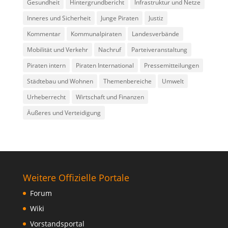
Gesundheit
Hintergrundbericht
Infrastruktur und Netze
Inneres und Sicherheit
Junge Piraten
Justiz
Kommentar
Kommunalpiraten
Landesverbände
Mobilität und Verkehr
Nachruf
Parteiveranstaltung
Piraten intern
Piraten International
Pressemitteilungen
Städtebau und Wohnen
Themenbereiche
Umwelt
Urheberrecht
Wirtschaft und Finanzen
Äußeres und Verteidigung
Weitere Offizielle Portale
Forum
Wiki
Vorstandsportal