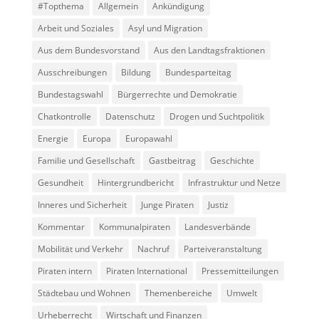
#Topthema
Allgemein
Ankündigung
Arbeit und Soziales
Asyl und Migration
Aus dem Bundesvorstand
Aus den Landtagsfraktionen
Ausschreibungen
Bildung
Bundesparteitag
Bundestagswahl
Bürgerrechte und Demokratie
Chatkontrolle
Datenschutz
Drogen und Suchtpolitik
Energie
Europa
Europawahl
Familie und Gesellschaft
Gastbeitrag
Geschichte
Gesundheit
Hintergrundbericht
Infrastruktur und Netze
Inneres und Sicherheit
Junge Piraten
Justiz
Kommentar
Kommunalpiraten
Landesverbände
Mobilität und Verkehr
Nachruf
Parteiveranstaltung
Piraten intern
Piraten International
Pressemitteilungen
Städtebau und Wohnen
Themenbereiche
Umwelt
Urheberrecht
Wirtschaft und Finanzen