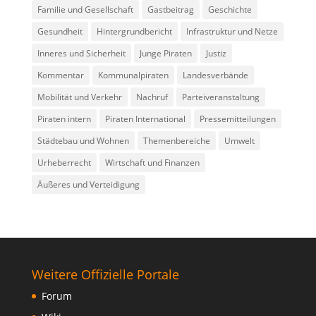
Familie und Gesellschaft
Gastbeitrag
Geschichte
Gesundheit
Hintergrundbericht
Infrastruktur und Netze
Inneres und Sicherheit
Junge Piraten
Justiz
Kommentar
Kommunalpiraten
Landesverbände
Mobilität und Verkehr
Nachruf
Parteiveranstaltung
Piraten intern
Piraten International
Pressemitteilungen
Städtebau und Wohnen
Themenbereiche
Umwelt
Urheberrecht
Wirtschaft und Finanzen
Äußeres und Verteidigung
Weitere Offizielle Portale
Forum