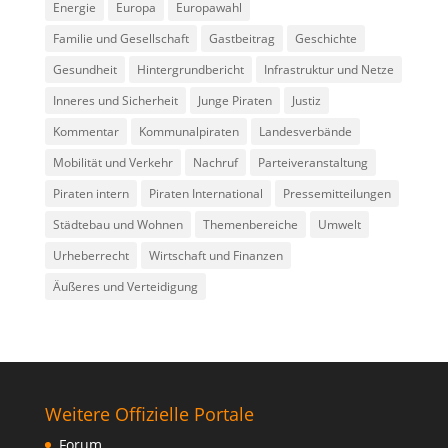
Energie
Europa
Europawahl
Familie und Gesellschaft
Gastbeitrag
Geschichte
Gesundheit
Hintergrundbericht
Infrastruktur und Netze
Inneres und Sicherheit
Junge Piraten
Justiz
Kommentar
Kommunalpiraten
Landesverbände
Mobilität und Verkehr
Nachruf
Parteiveranstaltung
Piraten intern
Piraten International
Pressemitteilungen
Städtebau und Wohnen
Themenbereiche
Umwelt
Urheberrecht
Wirtschaft und Finanzen
Äußeres und Verteidigung
Weitere Offizielle Portale
Forum