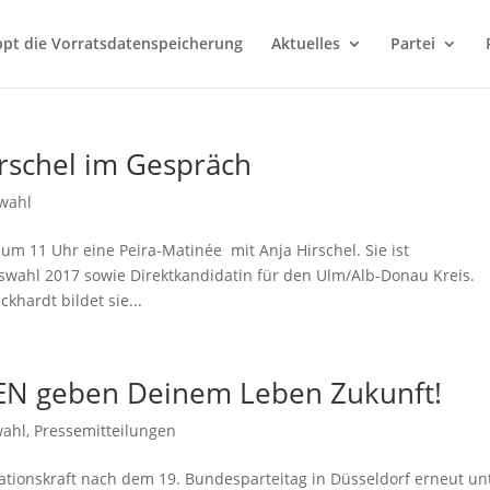
ppt die Vorratsdatenspeicherung
Aktuelles
Partei
irschel im Gespräch
wahl
m 11 Uhr eine Peira-Matinée mit Anja Hirschel. Sie ist
wahl 2017 sowie Direktkandidatin für den Ulm/Alb-Donau Kreis.
hardt bildet sie...
EN geben Deinem Leben Zukunft!
wahl
,
Pressemitteilungen
ovationskraft nach dem 19. Bundesparteitag in Düsseldorf erneut un