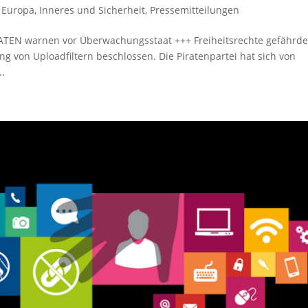
,
Europa
,
Inneres und Sicherheit
,
Pressemitteilungen
RATEN warnen vor Überwachungsstaat +++ Freiheitsrechte gefährde
 von Uploadfiltern beschlossen. Die Piratenpartei hat sich von
..