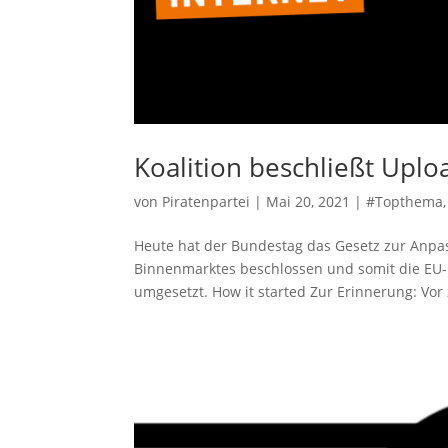
Koalition beschließt Uplo
von
Piratenpartei
|
Mai 20, 2021
|
#Topthema
Heute hat der Bundestag das Gesetz zur Anpas
Binnenmarktes beschlossen und somit die EU-Ur
umgesetzt. How it started Zur Erinnerung: Vor 