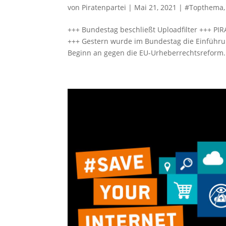
von
Piratenpartei
|
Mai 21, 2021
|
#Topthema
+++ Bundestag beschließt Uploadfilter +++ PI
+++ Gestern wurde im Bundestag die Einführung
Beginn an gegen die EU-Urheberrechtsreform.