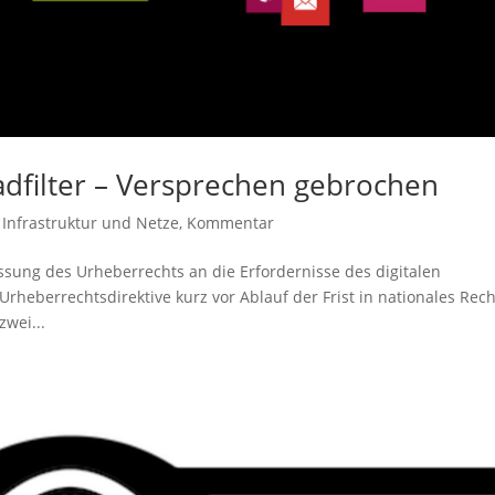
adfilter – Versprechen gebrochen
,
Infrastruktur und Netze
,
Kommentar
sung des Urheberrechts an die Erfordernisse des digitalen
heberrechtsdirektive kurz vor Ablauf der Frist in nationales Rech
zwei...