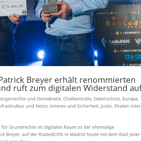
 Patrick Breyer erhält renommierten
nd ruft zum digitalen Widerstand au
Bürgerrechte und Demokratie
,
Chatkontrolle
,
Datenschutz
,
Europa
,
nfrastruktur und Netze
,
Inneres und Sicherheit
,
Justiz
,
Piraten inte
für Grundrechte im digitalen Raum ist der ehemalige
ick Breyer, auf der RootedCON in Madrid heute mit dem Raúl Jover