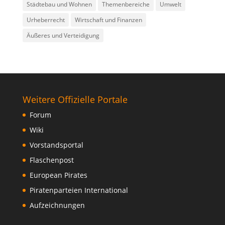
Städtebau und Wohnen
Themenbereiche
Umwelt
Urheberrecht
Wirtschaft und Finanzen
Äußeres und Verteidigung
Weitere Offizielle Portale
Forum
Wiki
Vorstandsportal
Flaschenpost
European Pirates
Piratenparteien International
Aufzeichnungen