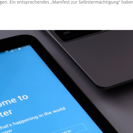
egen. Ein entsprechendes „Manifest zur Selbstermächtigung“ habe