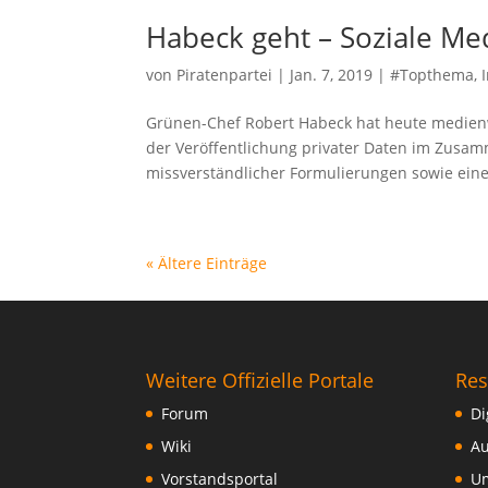
Habeck geht – Soziale Me
von
Piratenpartei
|
Jan. 7, 2019
|
#Topthema
,
Grünen-Chef Robert Habeck hat heute medienw
der Veröffentlichung privater Daten im Zusa
missverständlicher Formulierungen sowie einer
« Ältere Einträge
Weitere Offizielle Portale
Res
Forum
Di
Wiki
Au
Vorstandsportal
Um