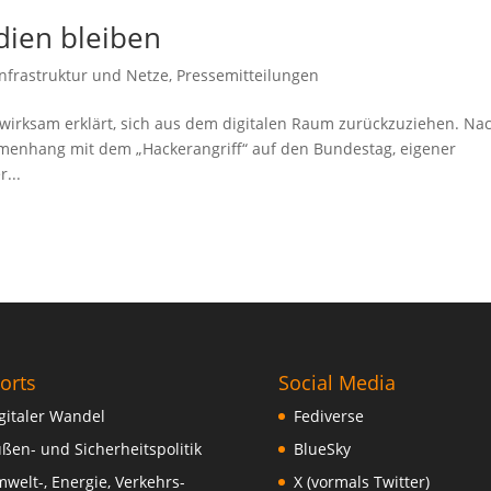
dien bleiben
Infrastruktur und Netze
,
Pressemitteilungen
irksam erklärt, sich aus dem digitalen Raum zurückzuziehen. Na
mmenhang mit dem „Hackerangriff“ auf den Bundestag, eigener
...
orts
Social Media
gitaler Wandel
Fediverse
ßen- und Sicherheitspolitik
BlueSky
welt-, Energie, Verkehrs-
X (vormals Twitter)