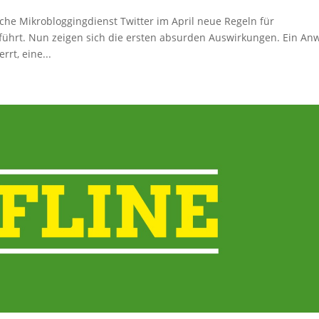
he Mikrobloggingdienst Twitter im April neue Regeln für
ührt. Nun zeigen sich die ersten absurden Auswirkungen. Ein Anw
rt, eine...