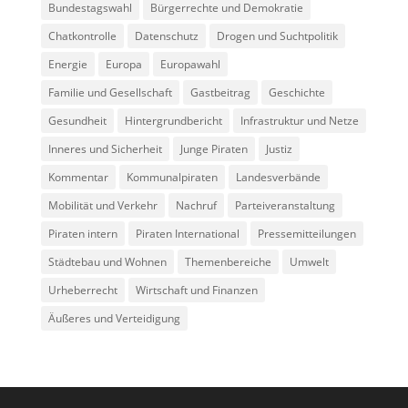
Bundestagswahl
Bürgerrechte und Demokratie
Chatkontrolle
Datenschutz
Drogen und Suchtpolitik
Energie
Europa
Europawahl
Familie und Gesellschaft
Gastbeitrag
Geschichte
Gesundheit
Hintergrundbericht
Infrastruktur und Netze
Inneres und Sicherheit
Junge Piraten
Justiz
Kommentar
Kommunalpiraten
Landesverbände
Mobilität und Verkehr
Nachruf
Parteiveranstaltung
Piraten intern
Piraten International
Pressemitteilungen
Städtebau und Wohnen
Themenbereiche
Umwelt
Urheberrecht
Wirtschaft und Finanzen
Äußeres und Verteidigung