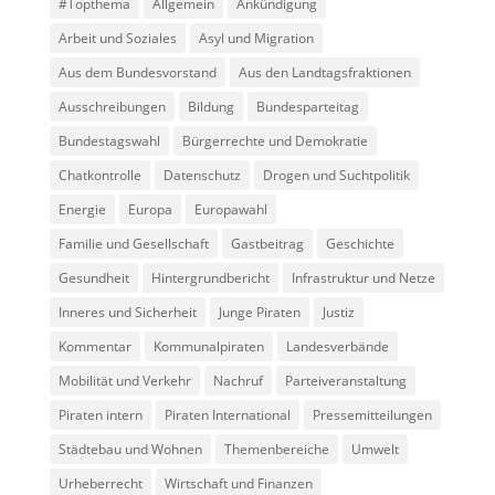
#Topthema
Allgemein
Ankündigung
Arbeit und Soziales
Asyl und Migration
Aus dem Bundesvorstand
Aus den Landtagsfraktionen
Ausschreibungen
Bildung
Bundesparteitag
Bundestagswahl
Bürgerrechte und Demokratie
Chatkontrolle
Datenschutz
Drogen und Suchtpolitik
Energie
Europa
Europawahl
Familie und Gesellschaft
Gastbeitrag
Geschichte
Gesundheit
Hintergrundbericht
Infrastruktur und Netze
Inneres und Sicherheit
Junge Piraten
Justiz
Kommentar
Kommunalpiraten
Landesverbände
Mobilität und Verkehr
Nachruf
Parteiveranstaltung
Piraten intern
Piraten International
Pressemitteilungen
Städtebau und Wohnen
Themenbereiche
Umwelt
Urheberrecht
Wirtschaft und Finanzen