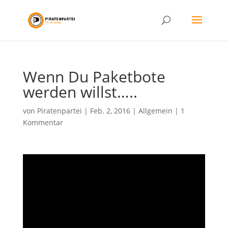
Wenn Du Paketbote
werden willst…..
von
Piratenpartei
|
Feb. 2, 2016
|
Allgemein
|
1
Kommentar