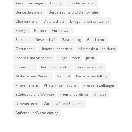
Ausschreibungen
Bildung
Bundesparteitag
Bundestagswahl
Bürgerrechte und Demokratie
Chatkontrolle
Datenschutz
Drogen und Suchtpolitik
Energie
Europa
Europawahl
Familie und Gesellschaft
Gastbeitrag
Geschichte
Gesundheit
Hintergrundbericht
Infrastruktur und Netze
Inneres und Sicherheit
Junge Piraten
Justiz
Kommentar
Kommunalpiraten
Landesverbände
Mobilität und Verkehr
Nachruf
Parteiveranstaltung
Piraten intern
Piraten International
Pressemitteilungen
Städtebau und Wohnen
Themenbereiche
Umwelt
Urheberrecht
Wirtschaft und Finanzen
Äußeres und Verteidigung