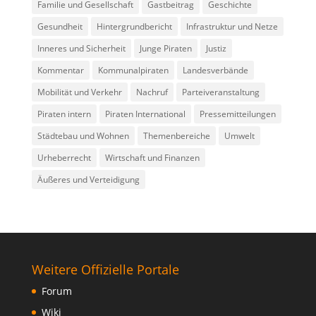
Familie und Gesellschaft
Gastbeitrag
Geschichte
Gesundheit
Hintergrundbericht
Infrastruktur und Netze
Inneres und Sicherheit
Junge Piraten
Justiz
Kommentar
Kommunalpiraten
Landesverbände
Mobilität und Verkehr
Nachruf
Parteiveranstaltung
Piraten intern
Piraten International
Pressemitteilungen
Städtebau und Wohnen
Themenbereiche
Umwelt
Urheberrecht
Wirtschaft und Finanzen
Äußeres und Verteidigung
Weitere Offizielle Portale
Forum
Wiki