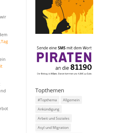
 wir
 dem
„Tag
ein
it
t
Topthemen
und
#Topthema
Allgemein
rbot
Ankündigung
Arbeit und Soziales
Asyl und Migration