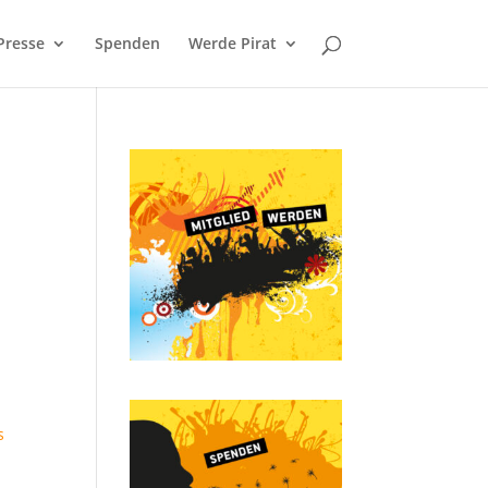
Presse
Spenden
Werde Pirat
m
s