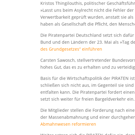
Kristos Thingilouthis, politischer Geschäftsfü
»Lasst uns beim Asylrecht nicht die Fehler de
Verwertbarkeit geprüft wurden, anstatt sie a
haben als Gesellschaft die Pflicht, den Mensch
Die Piratenpartei Deutschland setzt sich dafü
Bund und den Ländern der 23. Mai als »Tag de
des Grundgesetzes“ einführen
Carsten Sawosch, stellvertretender Bundesvors
hohes Gut, das es zu erhalten und zu verteidi
Basis für die Wirtschaftspolitik der PIRATEN i
schließen sich nicht aus, im Gegenteil sie si
entfalten kann. Die Piratenpartei fordert ein
setzt sich weiter für freien Bargeldverkehr ein
Die Mitglieder stellen die Forderung nach e
der Massenabmahnung und einer durchgehend
Abmahnwesen reformieren