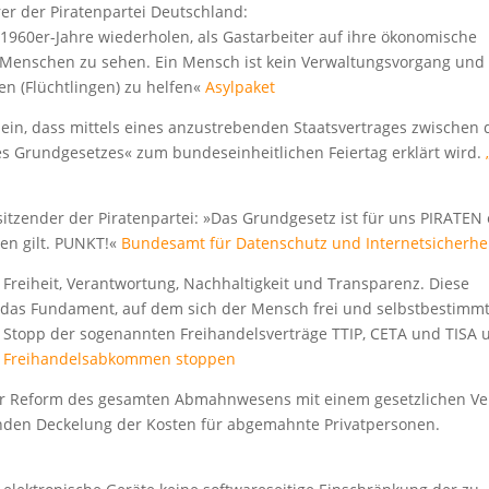
hrer der Piratenpartei Deutschland:
r 1960er-Jahre wiederholen, als Gastarbeiter auf ihre ökonomische
ls Menschen zu sehen. Ein Mensch ist kein Verwaltungsvorgang und
en (Flüchtlingen) zu helfen«
Asylpaket
r ein, dass mittels eines anzustrebenden Staatsvertrages zwischen
s Grundgesetzes« zum bundeseinheitlichen Feiertag erklärt wird.
itzender der Piratenpartei: »Das Grundgesetz ist für uns PIRATEN 
gen gilt. PUNKT!«
Bundesamt für Datenschutz und Internetsicherhe
st Freiheit, Verantwortung, Nachhaltigkeit und Transparenz. Diese
nd das Fundament, auf dem sich der Mensch frei und selbstbestimm
en Stopp der sogenannten Freihandelsverträge TTIP, CETA und TISA 
.
Freihandelsabkommen stoppen
iner Reform des gesamten Abmahnwesens mit einem gesetzlichen Ve
en Deckelung der Kosten für abgemahnte Privatpersonen.