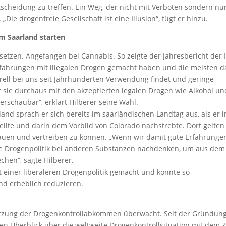
ntscheidung zu treffen. Ein Weg, der nicht mit Verboten sondern nu
Die drogenfreie Gesellschaft ist eine Illusion“, fügt er hinzu.
im Saarland starten
umsetzen. Angefangen bei Cannabis. So zeigte der Jahresbericht der
 Erfahrungen mit illegalen Drogen gemacht haben und die meisten 
turell bei uns seit Jahrhunderten Verwendung findet und geringe
 sie durchaus mit den akzeptierten legalen Drogen wie Alkohol un
berschaubar“, erklärt Hilberer seine Wahl.
and sprach er sich bereits im saarländischen Landtag aus, als er 
tellte und darin dem Vorbild von Colorado nachstrebte. Dort gelten
bauen und vertreiben zu können. „Wenn wir damit gute Erfahrunge
ge Drogenpolitik bei anderen Substanzen nachdenken, um aus dem
chen“, sagte Hilberer.
t einer liberaleren Drogenpolitik gemacht und konnte so
nd erheblich reduzieren.
setzung der Drogenkontrollabkommen überwacht. Seit der Gründun
n Überblick über die weltweite Drogenkontrollsituation mit dem Z