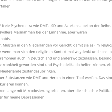
fallen.
freie Psychedelika wie DMT, LSD und Aztekensalbei an der Reihe.
gsvollere Maßnahmen bei der Einnahme, aber wären
nnabis.
. Mußten in den Niederlanden vor Gericht, damit sie es (im religi
ber wenn man sich den religiösen Kontext mal wegdenkt und sonst a
e Zeremonien auch in Deutschland und anderswo zuzulassen. Besond
skrankheit geworden sind und Psychedelika da helfen können. Ab
e Niederlande zustandezubringen.
iker Substanzen wie DMT und Heroin in einen Topf werfen. Das sin
 kurieren können.
on lange mit Mikrodosierung arbeiten, aber die schlechte Politik, 
her für meine Depressionen.