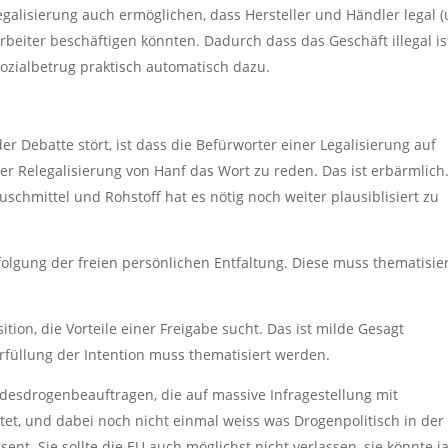
alisierung auch ermöglichen, dass Hersteller und Händler legal 
arbeiter beschäftigen könnten. Dadurch dass das Geschäft illegal is
ozialbetrug praktisch automatisch dazu.
er Debatte stört, ist dass die Befürworter einer Legalisierung auf
r Relegalisierung von Hanf das Wort zu reden. Das ist erbärmlich
uschmittel und Rohstoff hat es nötig noch weiter plausiblisiert zu
folgung der freien persönlichen Entfaltung. Diese muss thematisie
tion, die Vorteile einer Freigabe sucht. Das ist milde Gesagt
 Erfüllung der Intention muss thematisiert werden.
desdrogenbeauftragen, die auf massive Infragestellung mit
t, und dabei noch nicht einmal weiss was Drogenpolitisch in der
nt. Sie sollte die EU auch möglichst nicht verlassen, sie könnte j