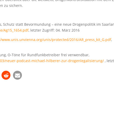
n zu sichern.
, Schutz statt Bevormundung – eine neue Drogenpolitik im Saarla
he/Ag15_1654.pdf
, letzter Zugriff: 04. März 2016
//www.unis.unvienna.org/unis/protected/2016/AR_press_kit_G.pdf
,
lung, O-Töne für Rundfunkbetreiber frei verwendbar,
/03/neuer-podcast-michael-hilberer-zur-drogenlegalisierung/
, letz