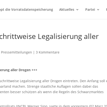
ppt die Vorratsdatenspeicherung
Aktuelles
Partei
hrittweise Legalisierung aller
,
Pressemitteilungen
|
3 Kommentare
ierung aller Drogen +++
schrittweise Legalisierung aller Drogen eintreten. Den Anfang soll 
aarland machen. Strenge staatliche Auflagen sollen dabei das
nten besser schützen als wenn die Regeln des Schwarzmarktes
ntrollrats (INCB), Werner Sipp, sagte in dem vorgestern (02.März 2