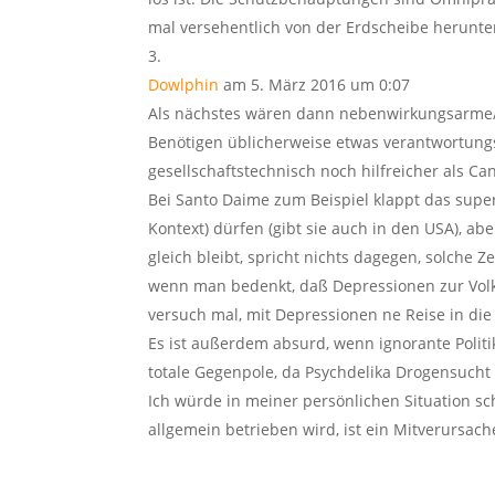
mal versehentlich von der Erdscheibe herunter
Dowlphin
am 5. März 2016 um 0:07
Als nächstes wären dann nebenwirkungsarme/-
Benötigen üblicherweise etwas verantwortun
gesellschaftstechnisch noch hilfreicher als Ca
Bei Santo Daime zum Beispiel klappt das super
Kontext) dürfen (gibt sie auch in den USA), a
gleich bleibt, spricht nichts dagegen, solch
wenn man bedenkt, daß Depressionen zur Volk
versuch mal, mit Depressionen ne Reise in di
Es ist außerdem absurd, wenn ignorante Polit
totale Gegenpole, da Psychdelika Drogensucht
Ich würde in meiner persönlichen Situation sch
allgemein betrieben wird, ist ein Mitverursac