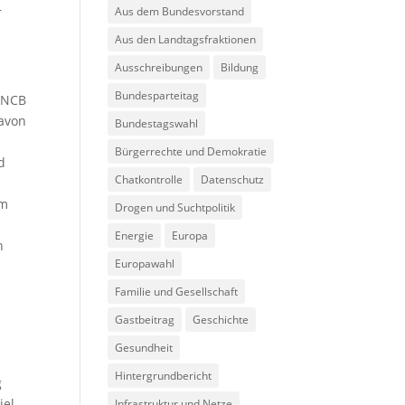
r
Aus dem Bundesvorstand
Aus den Landtagsfraktionen
Ausschreibungen
Bildung
Bundesparteitag
 INCB
davon
Bundestagswahl
Bürgerrechte und Demokratie
d
Chatkontrolle
Datenschutz
im
Drogen und Suchtpolitik
Energie
Europa
n
Europawahl
Familie und Gesellschaft
Gastbeitrag
Geschichte
Gesundheit
Hintergrundbericht
g
iel
Infrastruktur und Netze