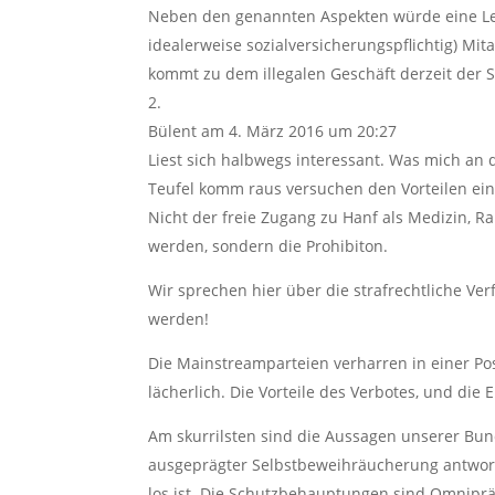
Neben den genannten Aspekten würde eine Leg
idealerweise sozialversicherungspflichtig) Mit
kommt zu dem illegalen Geschäft derzeit der S
Bülent
am 4. März 2016 um 20:27
Liest sich halbwegs interessant. Was mich an d
Teufel komm raus versuchen den Vorteilen eine
Nicht der freie Zugang zu Hanf als Medizin, Ra
werden, sondern die Prohibiton.
Wir sprechen hier über die strafrechtliche Ver
werden!
Die Mainstreamparteien verharren in einer Posi
lächerlich. Die Vorteile des Verbotes, und die
Am skurrilsten sind die Aussagen unserer Bun
ausgeprägter Selbstbeweihräucherung antworte
los ist. Die Schutzbehauptungen sind Omnipräse