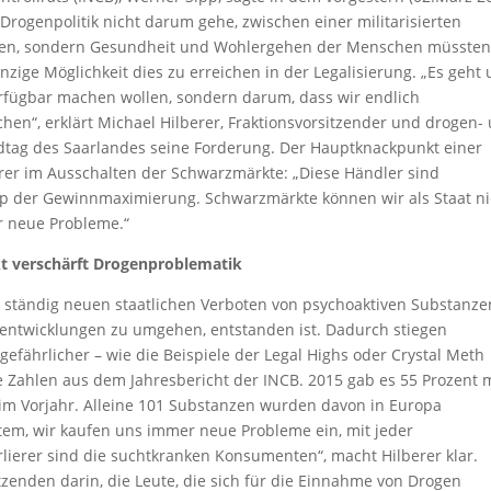
r Drogenpolitik nicht darum gehe, zwischen einer militarisierten
ählen, sondern Gesundheit und Wohlergehen der Menschen müssten
zige Möglichkeit dies zu erreichen in der Legalisierung. „Es geht
rfügbar machen wollen, sondern darum, dass wir endlich
hen“, erklärt Michael Hilberer, Fraktionsvorsitzender und drogen-
dtag des Saarlandes seine Forderung. Der Hauptknackpunkt einer
berer im Ausschalten der Schwarzmärkte: „Diese Händler sind
p der Gewinnmaximierung. Schwarzmärkte können wir als Staat ni
r neue Probleme.“
t verschärft Drogenproblematik
en ständig neuen staatlichen Verboten von psychoaktiven Substanze
ntwicklungen zu umgehen, entstanden ist. Dadurch stiegen
fährlicher – wie die Beispiele der Legal Highs oder Crystal Meth
ie Zahlen aus dem Jahresbericht der INCB. 2015 gab es 55 Prozent
im Vorjahr. Alleine 101 Substanzen wurden davon in Europa
Gutem, wir kaufen uns immer neue Probleme ein, mit jeder
rlierer sind die suchtkranken Konsumenten“, macht Hilberer klar.
itzenden darin, die Leute, die sich für die Einnahme von Drogen