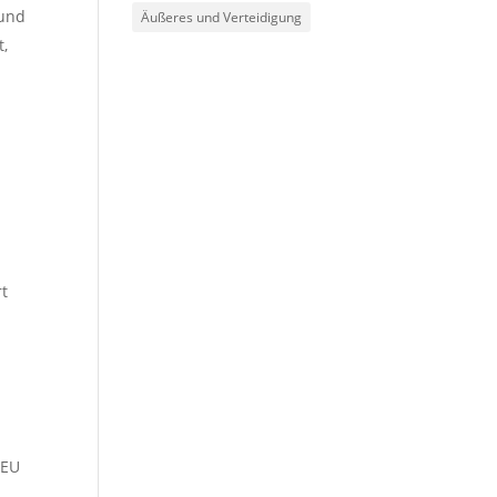
(und
Äußeres und Verteidigung
t,
.
rt
 EU
a