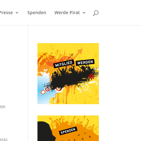
Presse
Spenden
Werde Pirat
ein
016)