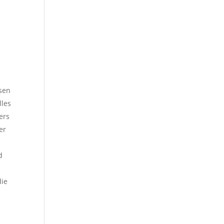
ösen
lles
ers
er
d
die