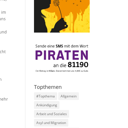
 im
 uns
 und
cht
n
Topthemen
#Topthema
Allgemein
 mehr
Ankündigung
Arbeit und Soziales
Asyl und Migration