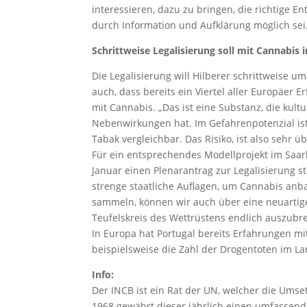
interessieren, dazu zu bringen, die richtige E
durch Information und Aufklärung möglich sei. „
Schrittweise Legalisierung soll mit Cannabis 
Die Legalisierung will Hilberer schrittweise 
auch, dass bereits ein Viertel aller Europäer
mit Cannabis. „Das ist eine Substanz, die kul
Nebenwirkungen hat. Im Gefahrenpotenzial ist
Tabak vergleichbar. Das Risiko, ist also sehr ü
Für ein entsprechendes Modellprojekt im Saarl
Januar einen Plenarantrag zur Legalisierung s
strenge staatliche Auflagen, um Cannabis an
sammeln, können wir auch über eine neuarti
Teufelskreis des Wettrüstens endlich auszubre
In Europa hat Portugal bereits Erfahrungen mi
beispielsweise die Zahl der Drogentoten im La
Info:
Der INCB ist ein Rat der UN, welcher die Um
1968 gewährt dieser jährlich einen umfassende