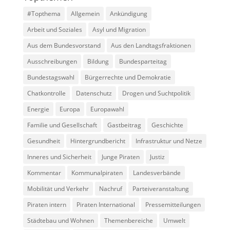
#Topthema
Allgemein
Ankündigung
Arbeit und Soziales
Asyl und Migration
Aus dem Bundesvorstand
Aus den Landtagsfraktionen
Ausschreibungen
Bildung
Bundesparteitag
Bundestagswahl
Bürgerrechte und Demokratie
Chatkontrolle
Datenschutz
Drogen und Suchtpolitik
Energie
Europa
Europawahl
Familie und Gesellschaft
Gastbeitrag
Geschichte
Gesundheit
Hintergrundbericht
Infrastruktur und Netze
Inneres und Sicherheit
Junge Piraten
Justiz
Kommentar
Kommunalpiraten
Landesverbände
Mobilität und Verkehr
Nachruf
Parteiveranstaltung
Piraten intern
Piraten International
Pressemitteilungen
Städtebau und Wohnen
Themenbereiche
Umwelt