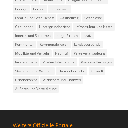
Chatkontrolle
Datenschutz
Drogen und Suchtpolitik
Energie
Europa
Europawahl
Familie und Gesellschaft
Gastbeitrag
Geschichte
Gesundheit
Hintergrundbericht
Infrastruktur und Netze
Inneres und Sicherheit
Junge Piraten
Justiz
Kommentar
Kommunalpiraten
Landesverbände
Mobilität und Verkehr
Nachruf
Parteiveranstaltung
Piraten intern
Piraten International
Pressemitteilungen
Städtebau und Wohnen
Themenbereiche
Umwelt
Urheberrecht
Wirtschaft und Finanzen
Äußeres und Verteidigung
Weitere Offizielle Portale