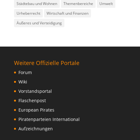
Städtebau und Wohnen
Themenbereiche
Umwelt
Urheberrecht
Wirtschaft und Finanzen
Äußeres und Verteidigung
Weitere Offizielle Portale
Forum
Wiki
Vorstandsportal
Flaschenpost
European Pirates
Piratenparteien International
Aufzeichnungen