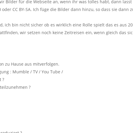
r Bilder für die Webseite an, wenn ihr was tolles habt, dann lasst
0 oder CC BY-SA. Ich füge die Bilder dann hinzu, so dass sie dann z
, ich bin nicht sicher ob es wirklich eine Rolle spielt das es aus 2
tattfinden, wir setzen noch keine Zeitreisen ein, wenn gleich das si
on zu Hause aus mitverfolgen.
ung : Mumble / TV / You Tube /
t ?
 teilzunehmen ?
roduziert ?