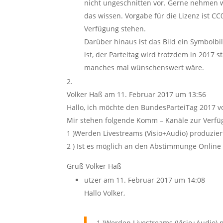
nicht ungeschnitten vor. Gerne nehmen wi
das wissen. Vorgabe für die Lizenz ist CC
Verfügung stehen.
Darüber hinaus ist das Bild ein Symbolbild
ist, der Parteitag wird trotzdem in 2017 s
manches mal wünschenswert wäre.
Volker Haß
am 11. Februar 2017 um 13:56
Hallo, ich möchte den BundesParteiTag 2017 v
Mir stehen folgende Komm – Kanäle zur Verfüg
1 )Werden Livestreams (Visio+Audio) produzier
2 ) Ist es möglich an den Abstimmunge Online
Gruß Volker Haß
utzer
am 11. Februar 2017 um 14:08
Hallo Volker,
1 )Werden Livestreams (Visio+Audio) p