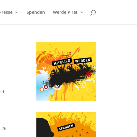
Presse
Spenden
Werde Pirat
and
 26.