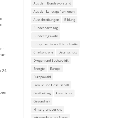
Aus dem Bundesvorstand
Aus den Landtagsfraktionen
em
Ausschreibungen
Bildung
en
Bundesparteitag
Bundestagswahl
Bürgerrechte und Demokratie
der
Chatkontrolle
Datenschutz
 zum
Drogen und Suchtpolitik
Energie
Europa
 24.
Europawahl
Familie und Gesellschaft
oben
Gastbeitrag
Geschichte
Gesundheit
Hintergrundbericht
Infrastruktur und Netze