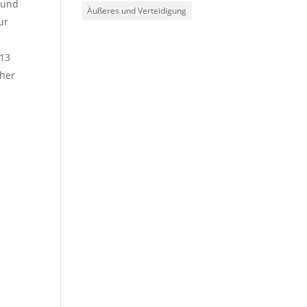
 und
Äußeres und Verteidigung
ur
013
cher