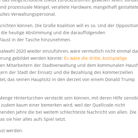
 und prozessuale Mängel, veraltete Hardware, mangelhaft gestaltet
ultes Verwaltungspersonal.
ichten können. Die Große Koalition will es so. Und der Oppositio
als die heutige Abstimmung und die darauffolgenden
 Faust in der Tasche hinzunehmen.
alwahl 2020 wieder einzuführen, wäre vermutlich nicht einmal d
ierung gebildet werden könnte:
Es wäre die dritte, kostspielige
den Mitarbeitern der Stadtverwaltung und dem kommunalen Haush
ern der Stadt der Einsatz und die Bezahlung des kommerziellen
t, das seinen Hauptsitz in den derzeit von einem Donald Trump
Menge Hintertürchen versteckt sein können, mit deren Hilfe sensib
e zudem kaum einer bemerken wird, weil der Quellcode nicht
mmenden Jahre die bei weitem schlechteste Nachricht von allen. Die
s sie hier alles aufs Spiel setzt.
sst werden.