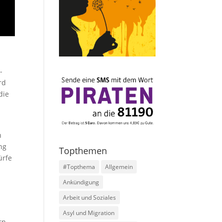
-
rd
die
n
ng
Topthemen
ürfe
#Topthema
Allgemein
t
Ankündigung
Arbeit und Soziales
Asyl und Migration
rn