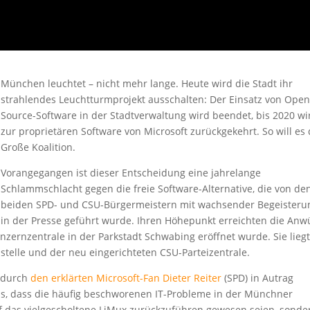
München leuchtet –
nicht mehr lange. Heute wird die Stadt ihr
strahlendes Leuchtturmprojekt ausschalten: Der Einsatz von Open
Source-Software in der Stadtverwaltung wird beendet, bis 2020 wi
zur proprietären Software von Microsoft zurückgekehrt. So will es 
Große Koalition.
Vorangegangen ist dieser Entscheidung eine jahrelange
Schlammschlacht gegen die freie Software-Alternative, die von de
beiden SPD- und CSU-Bürgermeistern mit wachsender Begeisteru
in der Presse geführt wurde. Ihren Höhepunkt erreichten die Anw
nzernzentrale in der Parkstadt Schwabing eröffnet wurde. Sie lieg
stelle und der neu eingerichteten CSU-Parteizentrale.
s durch
den erklärten Microsoft-Fan Dieter Reiter
(SPD) in Autrag
s, dass die häufig beschworenen IT-Probleme in der Münchner
f das vielgescholtene LiMux zurückzuführen gewesen seien, sonde