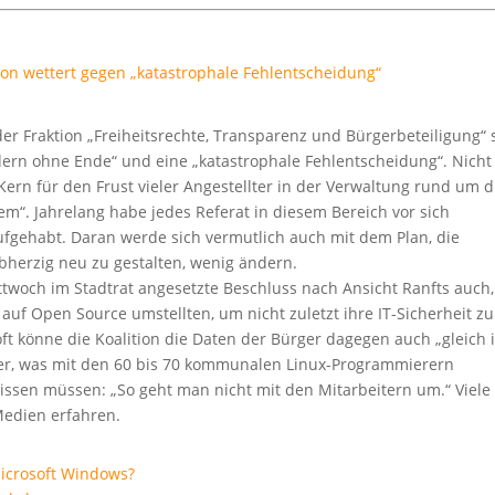
on wettert gegen „katastrophale Fehlentscheidung“
er Fraktion „Freiheitsrechte, Transparenz und Bürgerbeteiligung“ s
dern ohne Ende“ und eine „katastrophale Fehlentscheidung“. Nicht
ern für den Frust vieler Angestellter in der Verwaltung rund um d
em“. Jahrelang habe jedes Referat in diesem Bereich vor sich
fgehabt. Daran werde sich vermutlich auch mit dem Plan, die
bherzig neu zu gestalten, wenig ändern.
Mittwoch im Stadtrat angesetzte Beschluss nach Ansicht Ranfts auch
 auf Open Source umstellten, um nicht zuletzt ihre IT-Sicherheit zu
oft könne die Koalition die Daten der Bürger dagegen auch „gleich 
rner, was mit den 60 bis 70 kommunalen Linux-Programmierern
issen müssen: „So geht man nicht mit den Mitarbeitern um.“ Viele
Medien erfahren.
icrosoft Windows?