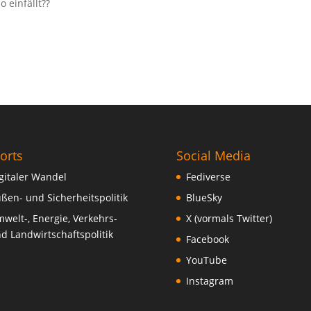
 einfällt??
orts
Social Media
gitaler Wandel
Fediverse
ßen- und Sicherheitspolitik
BlueSky
welt-, Energie, Verkehrs-
X (vormals Twitter)
d Landwirtschaftspolitik
Facebook
YouTube
Instagram