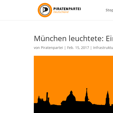
Sto
München leuchtete: E
von
Piratenpartei
|
Feb. 15, 2017
|
Infrastrukt