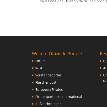
weiss was den Herrenn da drüben noch so
Weitere Offizielle Portale
Res
Forum
Di
Wiki
Au
Vorstandsportal
Um
un
Flaschenpost
European Pirates
Piratenparteien International
Aufzeichnungen