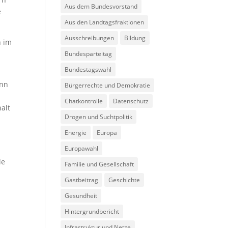
Aus dem Bundesvorstand
e
Aus den Landtagsfraktionen
Ausschreibungen
Bildung
n im
Bundesparteitag
Bundestagswahl
ann
Bürgerrechte und Demokratie
Chatkontrolle
Datenschutz
alt
Drogen und Suchtpolitik
Energie
Europa
Europawahl
le
Familie und Gesellschaft
Gastbeitrag
Geschichte
Gesundheit
Hintergrundbericht
Infrastruktur und Netze