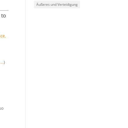
Äußeres und Verteidigung
 to
nce,
 …
)
so