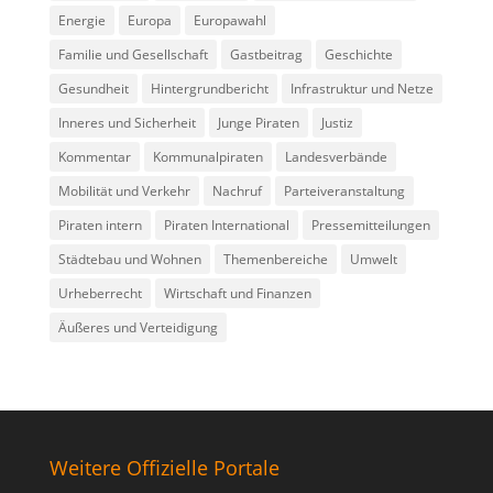
Energie
Europa
Europawahl
Familie und Gesellschaft
Gastbeitrag
Geschichte
Gesundheit
Hintergrundbericht
Infrastruktur und Netze
Inneres und Sicherheit
Junge Piraten
Justiz
Kommentar
Kommunalpiraten
Landesverbände
Mobilität und Verkehr
Nachruf
Parteiveranstaltung
Piraten intern
Piraten International
Pressemitteilungen
Städtebau und Wohnen
Themenbereiche
Umwelt
Urheberrecht
Wirtschaft und Finanzen
Äußeres und Verteidigung
Weitere Offizielle Portale