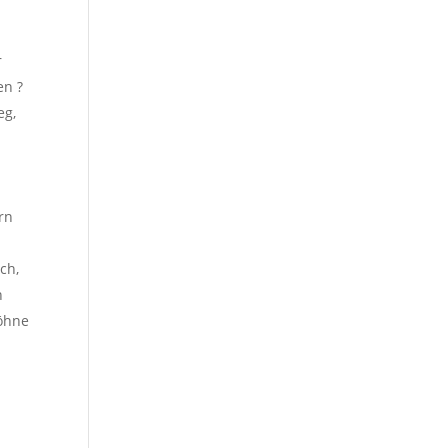
r
en ?
eg,
n
ern
ch,
n
öhne