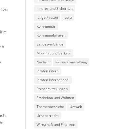
Inneres und Sicherheit
it zu
Junge Piraten
Justiz
Kommentar
eine
Kommunalpiraten
Landesverbände
och
Mobilität und Verkehr
s
Nachruf
Parteiveranstaltung
Piraten intern
Piraten International
Pressemitteilungen
Städtebau und Wohnen
Themenbereiche
Umwelt
ach
Urheberrecht
ht
Wirtschaft und Finanzen