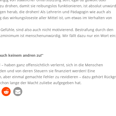
u drohen, damit sie reibungslos funktionieren, ist absolut unwürd
igen herab, die drohen! Als Lehrerin und Pädagogin wie auch als
 das wirkungsloseste aller Mittel ist, um etwas im Verhalten von
te Gefühle, sind also auch nicht motivierend. Bestrafung durch den
tenzminimum ist menschenunwürdig. Mir fällt dazu nur ein Wort ein
g auch keinem andren zu!“
d – haben ganz offensichtlich verlernt, sich in die Menschen
den und von deren Steuern sie finanziert werden! Eine
n, aber einmal gemachte Fehler zu revidieren – dazu gehört Rückgr
schon lange der Macht zuliebe aufgegeben hat.