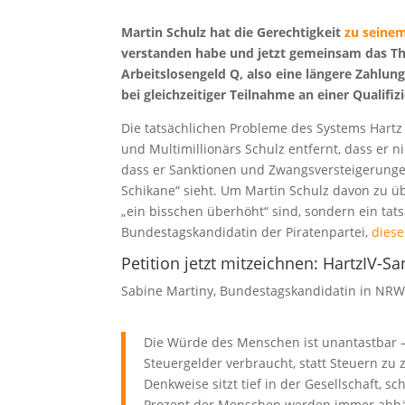
Martin Schulz hat die Gerechtigkeit
zu seine
verstanden habe und jetzt gemeinsam das Th
Arbeitslosengeld Q, also eine längere Zahlun
bei gleichzeitiger Teilnahme an einer Qualif
Die tatsächlichen Probleme des Systems Hartz 
und Multimillionärs Schulz entfernt, dass er nic
dass er Sanktionen und Zwangsversteigerungen
Schikane“ sieht. Um Martin Schulz davon zu ü
„ein bisschen überhöht“ sind, sondern ein tats
Bundestagskandidatin der Piratenpartei,
diese
Petition jetzt mitzeichnen:
HartzIV-Sa
Sabine Martiny, Bundestagskandidatin in NRW f
Die Würde des Menschen ist unantastbar – a
Steuergelder verbraucht, statt Steuern zu z
Denkweise sitzt tief in der Gesellschaft, 
Prozent der Menschen werden immer abhäng