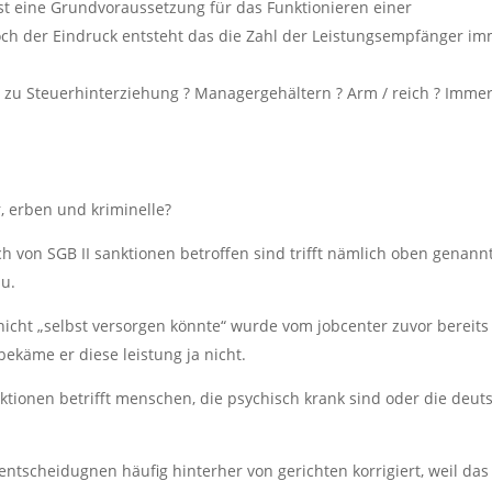
ist eine Grundvoraussetzung für das Funktionieren einer
ch der Eindruck entsteht das die Zahl der Leistungsempfänger i
s zu Steuerhinterziehung ? Managergehältern ? Arm / reich ? Imme
r, erben und kriminelle?
ich von SGB II sanktionen betroffen sind trifft nämlich oben genann
zu.
icht „selbst versorgen könnte“ wurde vom jobcenter zuvor bereits
t bekäme er diese leistung ja nicht.
ktionen betrifft menschen, die psychisch krank sind oder die deut
ntscheidugnen häufig hinterher von gerichten korrigiert, weil das