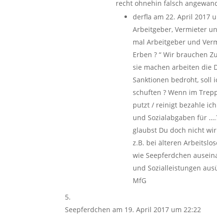
recht ohnehin falsch angewan
derfla
am 22. April 2017 
Arbeitgeber, Vermieter un
mal Arbeitgeber und Ver
Erben ? “ Wir brauchen 
sie machen arbeiten die 
Sanktionen bedroht, soll 
schuften ? Wenn im Treppe
putzt / reinigt bezahle i
und Sozialabgaben für ….?
glaubst Du doch nicht wirk
z.B. bei älteren Arbeits
wie Seepferdchen ausein
und Sozialleistungen aus
MfG
Seepferdchen
am 19. April 2017 um 22:22