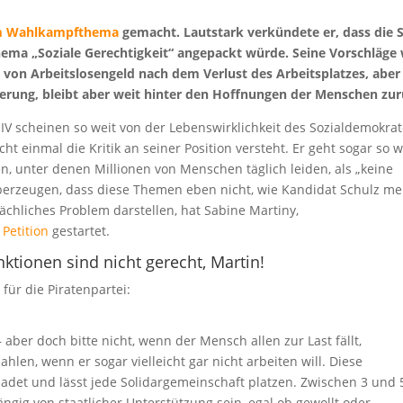
m Wahlkampfthema
gemacht. Lautstark verkündete er, dass die 
ema „Soziale Gerechtigkeit“ angepackt würde. Seine Vorschläge 
g von Arbeitslosengeld nach dem Verlust des Arbeitsplatzes, aber
izierung, bleibt aber weit hinter den Hoffnungen der Menschen zur
IV scheinen so weit von der Lebenswirklichkeit des Sozialdemokra
ht einmal die Kritik an seiner Position versteht. Er geht sogar so w
, unter denen Millionen von Menschen täglich leiden, als „keine
berzeugen, dass diese Themen eben nicht, wie Kandidat Schulz mei
ächliches Problem darstellen, hat Sabine Martiny,
 Petition
gestartet.
nktionen sind nicht gerecht, Martin!
ür die Piratenpartei:
ber doch bitte nicht, wenn der Mensch allen zur Last fällt,
ahlen, wenn er sogar vielleicht gar nicht arbeiten will. Diese
schadet und lässt jede Solidargemeinschaft platzen. Zwischen 3 und 
ig von staatlicher Unterstützung sein, egal ob gewollt oder