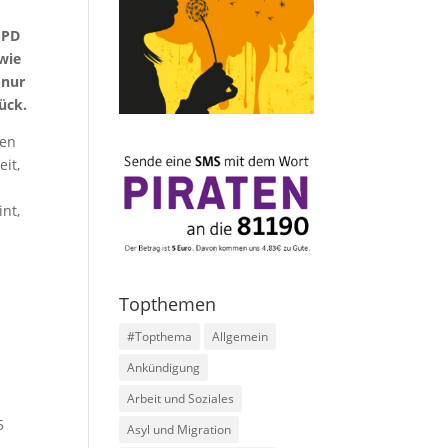
SPD
wie
 nur
ück.
ten
eit,
nt,
Topthemen
#Topthema
Allgemein
Ankündigung
Arbeit und Soziales
5
Asyl und Migration