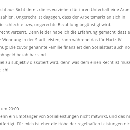
icht aus Sicht derer, die es vorziehen für ihren Unterhalt eine Arbe
bezahlen. Ungerecht ist dagegen, dass der Arbeitsmarkt an sich in
die schlechte bzw, ungerechte Bezahlung begünstigt wird.
ht verzerrt. Denn leider habe ich die Erfahrung gemacht, dass 
ne Wohnung in der Stadt leisten, kann während das für Hartz-IV
ug: Die zuvor genannte Familie finanziert den Sozialstaat auch n
Wohngeld bezahlbar sind.
 viel zu subjektiv diskutiert wird, denn was dem einen Recht ist mus
eich!
7 um 20:00
Wenn ein Empfänger von Sozialleistungen nicht mitwirkt, und das n
fertigt. Für mich ist eher die Höhe der regelhaften Leistungen nic