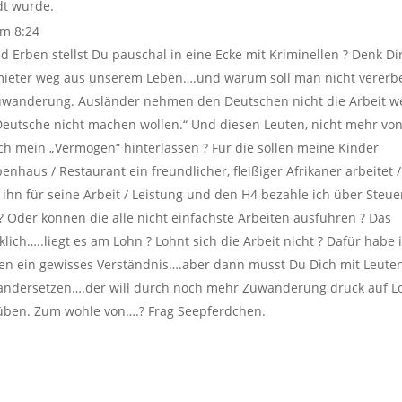
dt wurde.
um 8:24
d Erben stellst Du pauschal in eine Ecke mit Kriminellen ? Denk Di
mieter weg aus unserem Leben….und warum soll man nicht vererb
Zuwanderung. Ausländer nehmen den Deutschen nicht die Arbeit w
Deutsche nicht machen wollen.“ Und diesen Leuten, nicht mehr vo
ich mein „Vermögen“ hinterlassen ? Für die sollen meine Kinder
nhaus / Restaurant ein freundlicher, fleißiger Afrikaner arbeitet /
ch ihn für seine Arbeit / Leistung und den H4 bezahle ich über Steu
 Oder können die alle nicht einfachste Arbeiten ausführen ? Das
lich…..liegt es am Lohn ? Lohnt sich die Arbeit nicht ? Dafür habe i
losen ein gewisses Verständnis….aber dann musst Du Dich mit Leute
andersetzen….der will durch noch mehr Zuwanderung druck auf L
üben. Zum wohle von….? Frag Seepferdchen.