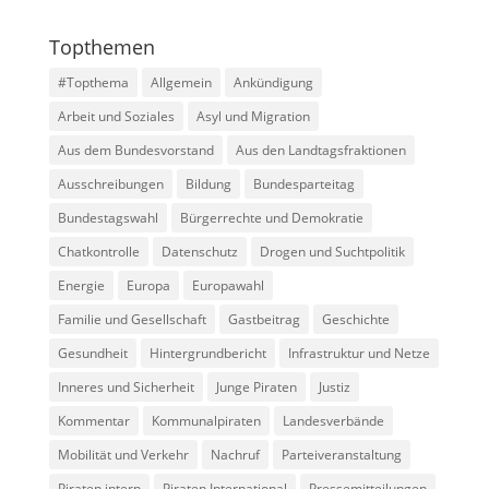
Topthemen
#Topthema
Allgemein
Ankündigung
Arbeit und Soziales
Asyl und Migration
Aus dem Bundesvorstand
Aus den Landtagsfraktionen
Ausschreibungen
Bildung
Bundesparteitag
Bundestagswahl
Bürgerrechte und Demokratie
Chatkontrolle
Datenschutz
Drogen und Suchtpolitik
Energie
Europa
Europawahl
Familie und Gesellschaft
Gastbeitrag
Geschichte
Gesundheit
Hintergrundbericht
Infrastruktur und Netze
Inneres und Sicherheit
Junge Piraten
Justiz
Kommentar
Kommunalpiraten
Landesverbände
Mobilität und Verkehr
Nachruf
Parteiveranstaltung
Piraten intern
Piraten International
Pressemitteilungen