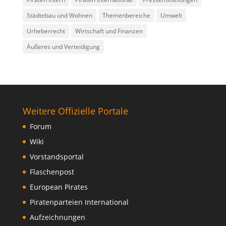
Städtebau und Wohnen
Themenbereiche
Umwelt
Urheberrecht
Wirtschaft und Finanzen
Äußeres und Verteidigung
Weitere Offizielle Portale
Forum
Wiki
Vorstandsportal
Flaschenpost
European Pirates
Piratenparteien International
Aufzeichnungen