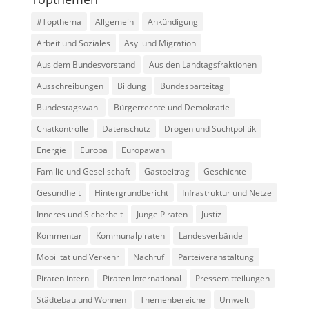
#Topthema
Allgemein
Ankündigung
Arbeit und Soziales
Asyl und Migration
Aus dem Bundesvorstand
Aus den Landtagsfraktionen
Ausschreibungen
Bildung
Bundesparteitag
Bundestagswahl
Bürgerrechte und Demokratie
Chatkontrolle
Datenschutz
Drogen und Suchtpolitik
Energie
Europa
Europawahl
Familie und Gesellschaft
Gastbeitrag
Geschichte
Gesundheit
Hintergrundbericht
Infrastruktur und Netze
Inneres und Sicherheit
Junge Piraten
Justiz
Kommentar
Kommunalpiraten
Landesverbände
Mobilität und Verkehr
Nachruf
Parteiveranstaltung
Piraten intern
Piraten International
Pressemitteilungen
Städtebau und Wohnen
Themenbereiche
Umwelt